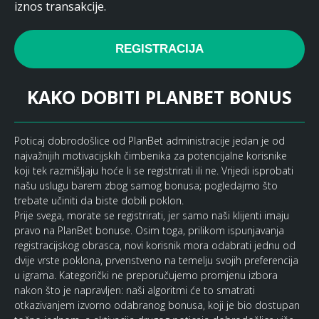
iznos transakcije.
REGISTRACIJA
KAKO DOBITI PLANBET BONUS
Poticaj dobrodošlice od PlanBet administracije jedan je od
najvažnijih motivacijskih čimbenika za potencijalne korisnike
koji tek razmišljaju hoće li se registrirati ili ne. Vrijedi isprobati
našu uslugu barem zbog samog bonusa; pogledajmo što
trebate učiniti da biste dobili poklon.
Prije svega, morate se registrirati, jer samo naši klijenti imaju
pravo na PlanBet bonuse. Osim toga, prilikom ispunjavanja
registracijskog obrasca, novi korisnik mora odabrati jednu od
dvije vrste poklona, ​​prvenstveno na temelju svojih preferencija
u igrama. Kategorički ne preporučujemo promjenu izbora
nakon što je napravljen: naši algoritmi će to smatrati
otkazivanjem izvorno odabranog bonusa, koji je bio dostupan