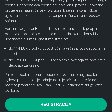
osoba ili nepostojeća osoba biti otkriven u procesu obvezne
provjere i smatrat će se vrlo grubim kršenjem korisničkog
ugovora s naknadnim zamrzavanjem računa i svih sredstava na
računu.
Administracija PlanBeta nudi novim korisnicima dvije opcije
bonusa dobrodošlice, koje se mogu učinkovito iskoristiti za
upoznavanje s mogućnostima stranice:
do 114 EUR u obliku udvostručenja vašeg prvog depozita na
sport;
do 1750 EUR i ukupno 150 besplatnih okretaja za prva četiri
depozita za kasino.
Prilikom odabira bonusa budite oprezni: iako nagrada kasina
izgleda puno solidnije, primjetno ju je teže vratiti i više ne
možete promijeniti svoju raniju odluku odabirom druge vrste
poklona.
REGISTRACIJA