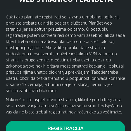
Čak i ako planirate registrirati se izravno u mobilnoj
aplikaciji
,
prvo što trebate učiniti je posjetiti službenu PlanBet web
stranicu, jer se softver preuzima od tamo. O postupku
registracije putem softvera reći ćemo vam zasebno, ali za sada
klijent treba otići na adresu planbet.com koristeći bilo koji
dostupni preglednik. Ako vidite poruku da je stranica
nedostupna u ovoj zemlji, možete instalirati VPN za pristup
stranici iz druge zemlje; međutim, treba uzeti u obzir da
zakonodavstvo nekih država može smatrati kockanje i pokušaj
pristupa njima unatoč blokiranju prekršajem. Također treba
uzeti u obzir da tvrtka trenutno u potpunosti prihvaća korisnike
iz samo 17 zemalja, a budući da je to slučaj, nema uvijek
smisla zaobilaziti blokiranje.
Nakon što ste uspjeli otvoriti stranicu, kliknite gumb Registriraj
se – u svim varijantama sučelja nalazi se na vrhu. Podsjećamo
vas da ne biste trebali registrirati novi račun ako ga već imate.
REGISTRACIJA