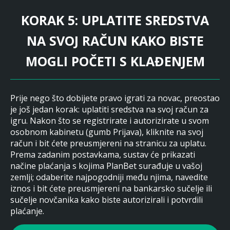
KORAK 5: UPLATITE SREDSTVA
NA SVOJ RAČUN KAKO BISTE
MOGLI POČETI S KLAĐENJEM
Prije nego što dobijete pravo igrati za novac, preostao
je još jedan korak: uplatiti sredstva na svoj račun za
igru. Nakon što se registrirate i autorizirate u svom
osobnom kabinetu (gumb Prijava), kliknite na svoj
račun i bit ćete preusmjereni na stranicu za uplatu.
Prema zadanim postavkama, sustav će prikazati
načine plaćanja s kojima PlanBet surađuje u vašoj
zemlji; odaberite najpogodniji među njima, navedite
iznos i bit ćete preusmjereni na bankarsko sučelje ili
sučelje novčanika kako biste autorizirali i potvrdili
plaćanje.