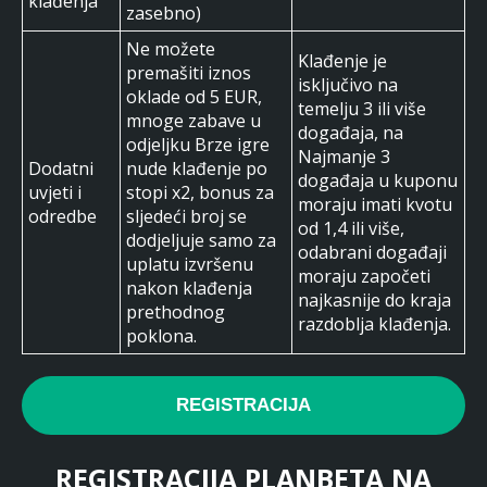
klađenja
zasebno)
Ne možete
Klađenje je
premašiti iznos
isključivo na
oklade od 5 EUR,
temelju 3 ili više
mnoge zabave u
događaja, na
odjeljku Brze igre
Najmanje 3
Dodatni
nude klađenje po
događaja u kuponu
uvjeti i
stopi x2, bonus za
moraju imati kvotu
odredbe
sljedeći broj se
od 1,4 ili više,
dodjeljuje samo za
odabrani događaji
uplatu izvršenu
moraju započeti
nakon klađenja
najkasnije do kraja
prethodnog
razdoblja klađenja.
poklona.
REGISTRACIJA
REGISTRACIJA PLANBETA NA