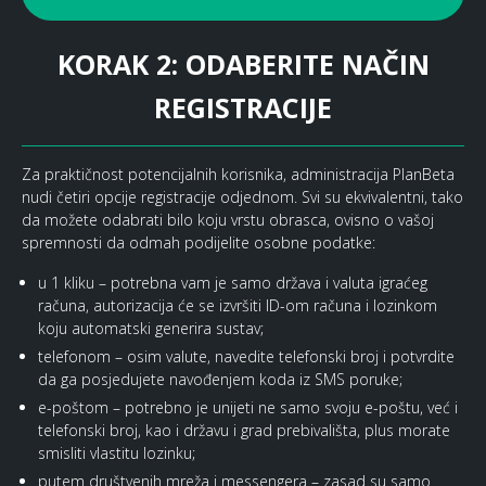
KORAK 2: ODABERITE NAČIN
REGISTRACIJE
Za praktičnost potencijalnih korisnika, administracija PlanBeta
nudi četiri opcije registracije odjednom. Svi su ekvivalentni, tako
da možete odabrati bilo koju vrstu obrasca, ovisno o vašoj
spremnosti da odmah podijelite osobne podatke:
u 1 kliku – potrebna vam je samo država i valuta igraćeg
računa, autorizacija će se izvršiti ID-om računa i lozinkom
koju automatski generira sustav;
telefonom – osim valute, navedite telefonski broj i potvrdite
da ga posjedujete navođenjem koda iz SMS poruke;
e-poštom – potrebno je unijeti ne samo svoju e-poštu, već i
telefonski broj, kao i državu i grad prebivališta, plus morate
smisliti vlastitu lozinku;
putem društvenih mreža i messengera – zasad su samo