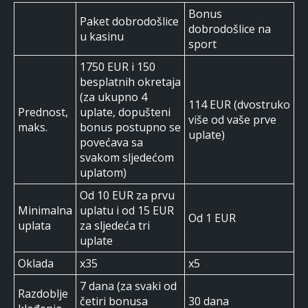
Bonus
Paket dobrodošlice
dobrodošlice na
u kasinu
sport
1750 EUR i 150
besplatnih okretaja
(za ukupno 4
114 EUR (dvostruko
Prednost,
uplate, dopušteni
više od vaše prve
maks.
bonus postupno se
uplate)
povećava sa
svakom sljedećom
uplatom)
Od 10 EUR za prvu
Minimalna
uplatu i od 15 EUR
Od 1 EUR
uplata
za sljedeća tri
uplate
Oklada
х35
х5
7 dana (za svaki od
Razdoblje
četiri bonusa
30 dana