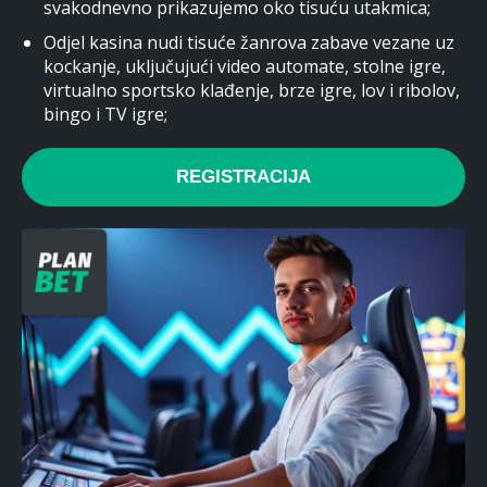
svakodnevno prikazujemo oko tisuću utakmica;
Odjel kasina nudi tisuće žanrova zabave vezane uz
kockanje, uključujući video automate, stolne igre,
virtualno sportsko klađenje, brze igre, lov i ribolov,
bingo i TV igre;
REGISTRACIJA