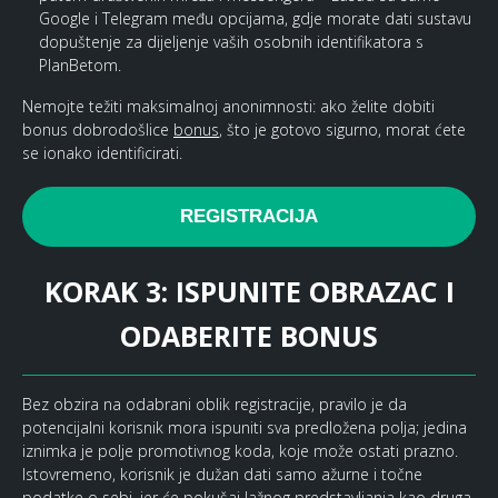
Google i Telegram među opcijama, gdje morate dati sustavu
dopuštenje za dijeljenje vaših osobnih identifikatora s
PlanBetom.
Nemojte težiti maksimalnoj anonimnosti: ako želite dobiti
bonus dobrodošlice
bonus
, što je gotovo sigurno, morat ćete
se ionako identificirati.
REGISTRACIJA
KORAK 3: ISPUNITE OBRAZAC I
ODABERITE BONUS
Bez obzira na odabrani oblik registracije, pravilo je da
potencijalni korisnik mora ispuniti sva predložena polja; jedina
iznimka je polje promotivnog koda, koje može ostati prazno.
Istovremeno, korisnik je dužan dati samo ažurne i točne
podatke o sebi, jer će pokušaj lažnog predstavljanja kao druga