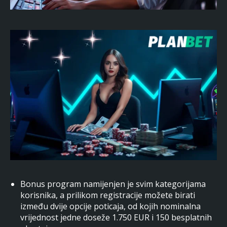
Bonus program namijenjen je svim kategorijama
korisnika, a prilikom registracije možete birati
između dvije opcije poticaja, od kojih nominalna
vrijednost jedne doseže 1.750 EUR i 150 besplatnih