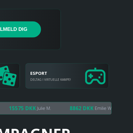
ILMELD DIG
ESPORT
DELTAG I VIRTUELLE KAMPE!
KK
8862 DKK
17546 DKK
Julie M.
Emilie W.
Ma