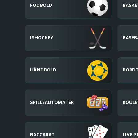
FODBOLD
BASKE
ISHOCKEY
BASEB
HÅNDBOLD
BORDT
SPILLEAUTOMATER
ROULE
BACCARAT
LIVE-S