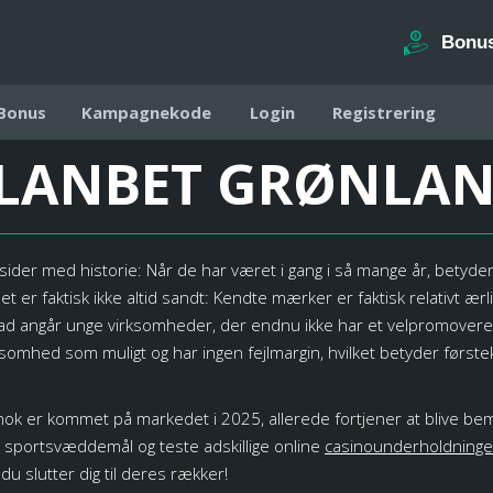
Bonu
Bonus
Kampagnekode
Login
Registrering
LANBET GRØNLA
å sider med historie: Når de har været i gang i så mange år, betyd
 er faktisk ikke altid sandt: Kendte mærker er faktisk relativt ærli
d angår unge virksomheder, der endnu ikke har et velpromoveret 
mhed som muligt og har ingen fejlmargin, hvilket betyder førstekl
nok er kommet på markedet i 2025, allerede fortjener at blive b
re sportsvæddemål og teste adskillige online
casinounderholdninge
 du slutter dig til deres rækker!