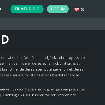
s
TILMELD DIG
LOG IN
GL
ND
er det, at de har formået at undgå skandaler og bevare
ge, men samtidig er deres evner nok til at sikre, at
brand, har de deres egen potentielle fordel: deres
asses service for alle og et solidt antal generøse
emærket. Virksomheden har fulgt en gennemprøvet vej
r
. Omkring 150.000 kunder fra hele verden har