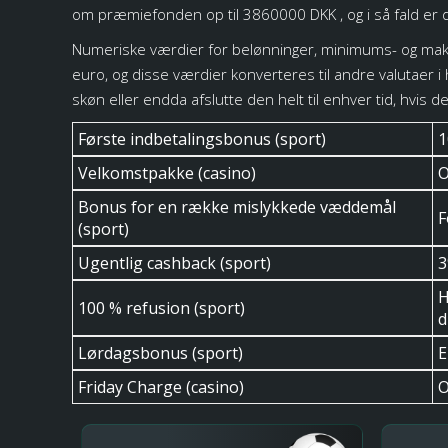
om præmiefonden op til 3860000 DKK , og i så fald er 
Numeriske værdier for belønninger, minimums- og maks
euro, og disse værdier konverteres til andre valutaer 
skøn eller endda afslutte den helt til enhver tid, hvis d
Første indbetalingsbonus (sport)
1
Velkomstpakke (casino)
O
Bonus for en række mislykkede væddemål
F
(sport)
Ugentlig cashback (sport)
3
H
100 % refusion (sport)
d
Lørdagsbonus (sport)
E
Friday Charge (casino)
O