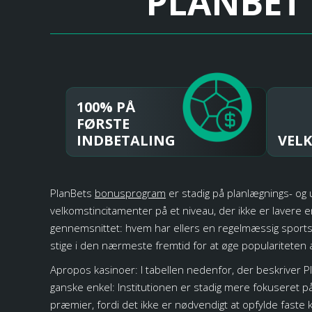
PLANBET
100% PÅ
FØRSTE
INDBETALING
VEL
PlanBets
bonusprogram
er stadig på planlægnings- og u
velkomstincitamenter på et niveau, der ikke er lavere 
gennemsnittet: hvem har ellers en regelmæssig sportsbo
stige i den nærmeste fremtid for at øge populariteten a
Apropos kasinoer: I tabellen nedenfor, der beskriver P
ganske enkel: Institutionen er stadig mere fokuseret på
præmier, fordi det ikke er nødvendigt at opfylde faste