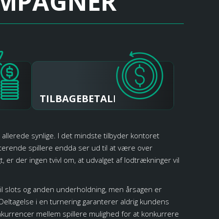
AMPAGNER
TILBAGEBETALING
allerede synlige. I det mindste tilbyder kontoret
terende spillere endda ser ud til at være over
r der ingen tvivl om, at udvalget af lodtrækninger vil
 til slots og anden underholdning, men årsagen er
Deltagelse i en turnering garanterer aldrig kundens
nkurrencer mellem spillere mulighed for at konkurrere