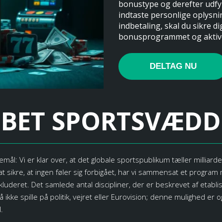
bonustype og derefter udfyld
indtaste personlige oplysni
indbetaling, skal du sikre di
bonusprogrammet og aktive
DELTAG NU
BET SPORTSVÆD
: Vi er klar over, at det globale sportspublikum tæller milliarder
 sikre, at ingen føler sig forbigået, har vi sammensat et progr
kluderet. Det samlede antal discipliner, der er beskrevet af etabli
å ikke spille på politik, vejret eller Eurovision; denne mulighed er o
.