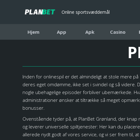
Online sportsvæddemål
Hjem
App
Apk
Casino
P
Inden for onlinespil er det almindeligt at stole mere p
deres eget omdømme, ikke set i svindel og så videre. Det
nogle ubehagelige episoder forbliver ubemærkede. Hva
administrationer ønsker at tiltrække så meget opmærkso
bonusser.
Ovenstående tyder på, at PlanBet Grønland, der knap 
og leverer universelle spiltjenester: Her kan du place
allerede nydt godt af vores service, og vi ser frem til, at