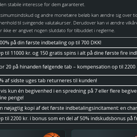
den stabile interesse for dem garanteret.
imumsindskud og andre monetære beløb kan ændre sig over tid: de
i henhold til svingende valutakurser. Derudover kan vi ændre vilkå
er ikke er angivet nogen slutdato for tilbuddet i reglerne.
00% på din første indbetaling op til 700 DKK!
p til 11000 kr. og 150 gratis spins i alt på dine første fire in
or 20 på hinanden følgende tab – kompensation op til 2200
% af sidste uges tab returneres til kunden!
vis kun én begivenhed i en spredning på 7 eller flere begiv
ine penge!
n nøjagtig kopi af det første indbetalingsincitament: en ch
p til 2200 kr. i bonus som en del af 50% indskudsbonus på 