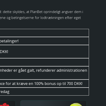
tte skyldes, at PlanBet oprindeligt angiver dem i
rene og betingelserne for lodtrækningen efter eget
dbetalinger!
 DKK!
enheder er gået galt, refunderer administrationen
ance for at kræve en 100% bonus op til 700 DKK!
fredag