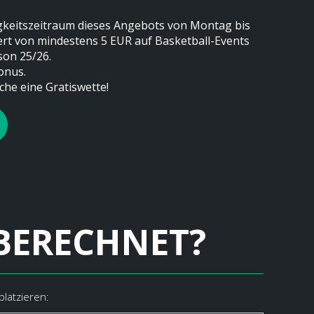
tigkeitszeitraum dieses Angebots von Montag bis
rt von mindestens 5 EUR auf Basketball-Events
son 25/26.
onus.
che eine Gratiswette!
 BERECHNET?
latzieren: