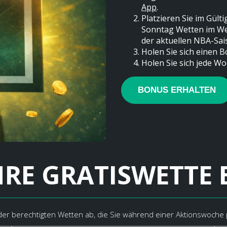
App
.
Platzieren Sie im Gül
Sonntag Wetten im We
der aktuellen NBA-Sai
Holen Sie sich einen B
Holen Sie sich jede Wo
BONUS ERHALTEN
HRE GRATISWETTE
er berechtigten Wetten ab, die Sie während einer Aktionswoche p