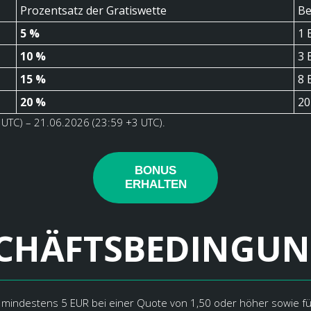
Prozentsatz der Gratiswette
Be
5 %
1 
10 %
3 
15 %
8 
20 %
20
 UTC) – 21.06.2026 (23:59 +3 UTC).
BONUS
ERHALTEN
CHÄFTSBEDINGU
on mindestens 5 EUR bei einer Quote von 1,50 oder höher sowie 