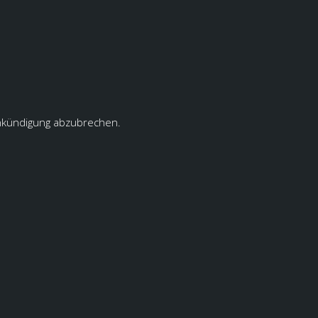
Ankündigung abzubrechen.