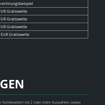
rechnungsbeispiel
EUR Gratiswette
EUR Gratiswette
EUR Gratiswette
 EUR Gratiswette
NGEN
für Kombiwetten mit 2 oder mehr Auswahlen, wobei