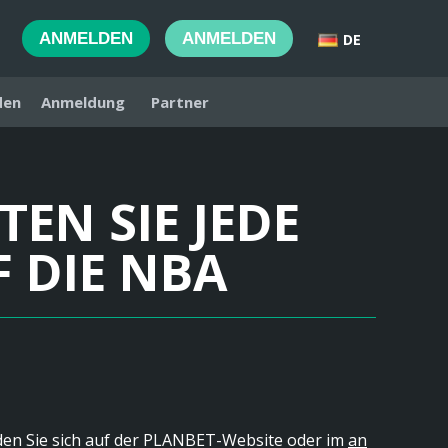
ANMELDEN
ANMELDEN
DE
den
Anmeldung
Partner
EN SIE JEDE
 DIE NBA
en Sie sich auf der PLANBET-Website oder im
an