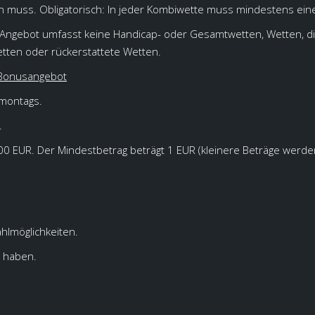
muss. Obligatorisch: In jeder Kombiwette muss mindestens eine 
as Angebot umfasst keine Handicap- oder Gesamtwetten, Wetten, 
tten oder rückerstattete Wetten.
 Bonusangebot
 montags.
.
0 EUR. Der Mindestbetrag beträgt 1 EUR (kleinere Beträge werden
hlmöglichkeiten.
 haben.