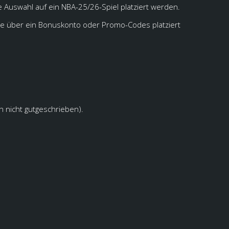
Auswahl auf ein NBA-25/26-Spiel platziert werden.
die über ein Bonuskonto oder Promo-Codes platziert
 nicht gutgeschrieben).