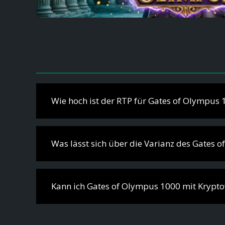
Wie hoch ist der RTP für Gates of Olympus 
Was lässt sich über die Varianz des Gates 
Kann ich Gates of Olympus 1000 mit Krypto