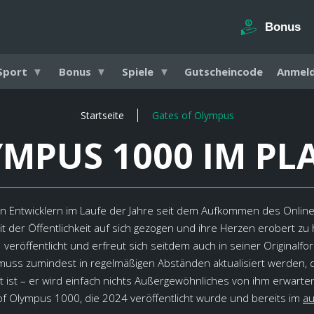
Bonus
Sport
Bonus
Spiele
Gutscheincode
Anmel
Startseite
Gates of Olympus
YMPUS 1000 IM PL
n Entwicklern im Laufe der Jahre seit dem Aufkommen des Online-
 der Öffentlichkeit auf sich gezogen und ihre Herzen erobert zu h
veröffentlicht und erfreut sich seitdem auch in seiner Originalfo
 muss zumindest in regelmäßigen Abständen aktualisiert werden, 
t ist – er wird einfach nichts Außergewöhnliches von ihm erwart
 of Olympus 1000, die 2024 veröffentlicht wurde und bereits im
au