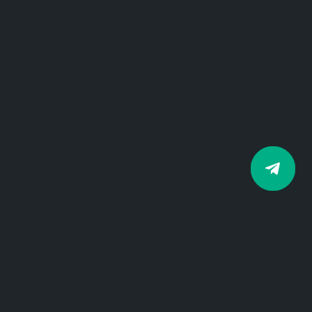
port. Hier finden Sie eine riesige Auswahl an