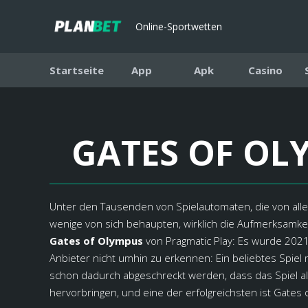
Online-Sportwetten
Startseite
App
Apk
Casino
GATES OF OL
Unter den Tausenden von Spielautomaten, die von alle
wenige von sich behaupten, wirklich die Aufmerksamkeit
Gates of Olympus
von Pragmatic Play: Es wurde 2021 
Anbieter nicht umhin zu erkennen: Ein beliebtes Spiel
schon dadurch abgeschreckt werden, dass das Spiel al
hervorbringen, und eine der erfolgreichsten ist Gates