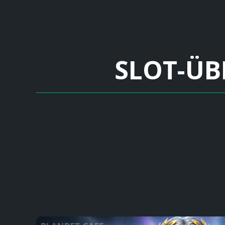
SLOT-ÜB