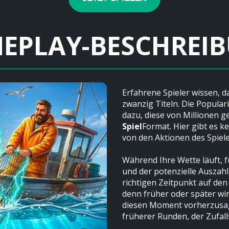
EPLAY-BESCHREI
Erfahrene Spieler wissen, d
zwanzig Titeln. Die Popular
dazu, diese von Millionen ge
Spiel
Format. Hier gibt es k
von den Aktionen des Spiele
Während Ihre Wette läuft, f
und der potenzielle Auszahl
richtigen Zeitpunkt auf de
denn früher oder später wir
diesen Moment vorherzusa
früherer Runden, der Zufall