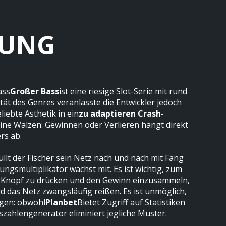
BUNG
ass
Großer Bass
ist eine riesige Slot-Serie mit rund
ität des Genres veranlasste die Entwickler jedoch
liebte Ästhetik in ein
zu adaptieren Crash-
eine Walzen: Gewinnen oder Verlieren hängt direkt
rs ab.
üllt der Fischer sein Netz nach und nach mit Fang
ungsmultiplikator wächst mit. Es ist wichtig, zum
n Knopf zu drücken und den Gewinn einzusammeln,
d das Netz zwangsläufig reißen. Es ist unmöglich,
gen: obwohl
Planbet
Bietet Zugriff auf Statistiken
szahlengenerator eliminiert jegliche Muster.