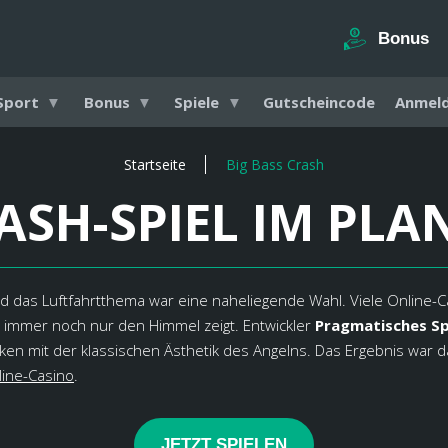
Bonus
Sport
Bonus
Spiele
Gutscheincode
Anmel
Startseite
Big Bass Crash
ASH-SPIEL IM PLA
und das Luftfahrtthema war eine naheliegende Wahl. Viele Online-
immer noch nur den Himmel zeigt. Entwickler
Pragmatisches Sp
iken mit der klassischen Ästhetik des Angelns. Das Ergebnis war
line-Casino
.
JETZT SPIELEN