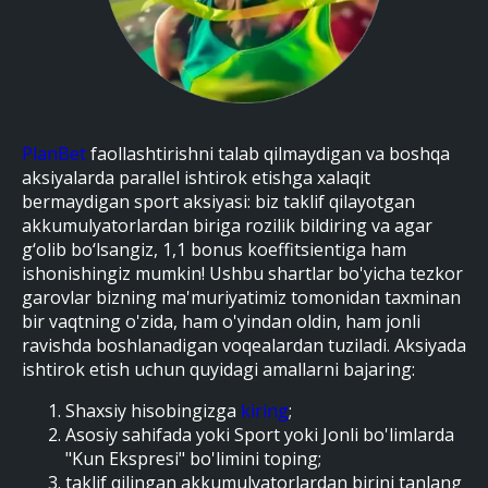
PlanBet
faollashtirishni talab qilmaydigan va boshqa
aksiyalarda parallel ishtirok etishga xalaqit
bermaydigan sport aksiyasi: biz taklif qilayotgan
akkumulyatorlardan biriga rozilik bildiring va agar
g‘olib bo‘lsangiz, 1,1 bonus koeffitsientiga ham
ishonishingiz mumkin! Ushbu shartlar bo'yicha tezkor
garovlar bizning ma'muriyatimiz tomonidan taxminan
bir vaqtning o'zida, ham o'yindan oldin, ham jonli
ravishda boshlanadigan voqealardan tuziladi. Aksiyada
ishtirok etish uchun quyidagi amallarni bajaring:
Shaxsiy hisobingizga
kiring
;
Asosiy sahifada yoki Sport yoki Jonli bo'limlarda
"Kun Ekspresi" bo'limini toping;
taklif qilingan akkumulyatorlardan birini tanlang