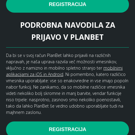
REGISTRACIJA
PODROBNA NAVODILA ZA
PRIJAVO V PLANBET
Da bi se v svoj račun PlanBet lahko prijavili na različnih
napravah, je naša uprava razvila več možnosti vmesnikov,
vključno z namizno in mobilno spletno stranjo ter
mobilnimi
aplikacijami za iOS in Android
. Ni pomembno, katero različico
vmesnika uporabljate: vse so enakovredne in vse imajo popoln
nabor funkcij. Ne zanikamo, da so mobilne različice vmesnika
videti nekoliko bolj skromne in manj barvite, vendar funkcije
niso trpele: nasprotno, zasnovo smo nekoliko poenostavili,
tako da lahko PlanBet še vedno udobno uporabljate tudi na
majhnem zaslonu.
REGISTRACIJA