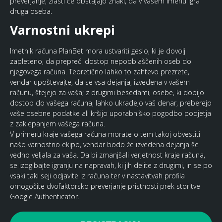
preverjanje, zlasti če obstajajo znaki, da v vašem imenu igra
druga oseba.
Varnostni ukrepi
Imetnik računa PlanBet mora ustvariti geslo, ki je dovolj
zapleteno, da prepreči dostop nepooblaščenih oseb do
njegovega računa. Teoretično lahko to zahtevo prezrete,
vendar upoštevajte, da se vsa dejanja, izvedena v vašem
računu, štejejo za vaša; z drugimi besedami, osebe, ki dobijo
dostop do vašega računa, lahko ukradejo vaš denar, preberejo
vaše osebne podatke ali kršijo uporabniško pogodbo podjetja
z zaklepanjem vašega računa.
V primeru kraje vašega računa morate o tem takoj obvestiti
našo varnostno ekipo, vendar bodo že izvedena dejanja še
vedno veljala za vaša. Da bi zmanjšali verjetnost kraje računa,
se izogibajte igranju na napravah, ki jih delite z drugimi, in se po
vsaki taki seji odjavite iz računa ter v nastavitvah profila
omogočite dvofaktorsko preverjanje pristnosti prek storitve
Google Authenticator.