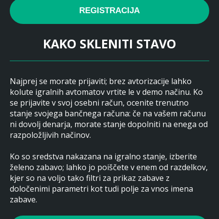
REGISTRACIJA
KAKO SKLENITI STAVO
Najprej se morate prijaviti; brez avtorizacije lahko
kolute igralnih avtomatov vrtite le v demo načinu. Ko
se prijavite v svoj osebni račun, ocenite trenutno
stanje svojega bančnega računa: če na vašem računu
ni dovolj denarja, morate stanje dopolniti na enega od
razpoložljivih načinov.
Ko so sredstva nakazana na igralno stanje, izberite
želeno zabavo; lahko jo poiščete v enem od razdelkov,
kjer so na voljo tako filtri za prikaz zabave z
določenimi parametri kot tudi polje za vnos imena
zabave.