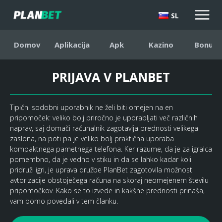
SL
Domov
Aplikacija
Apk
Kazino
Bonus
PRIJAVA V PLANBET
Tipični sodobni uporabnik ne želi biti omejen na en
pripomoček: veliko bolj priročno je uporabljati več različnih
naprav, saj domači računalnik zagotavlja prednosti velikega
zaslona, na poti pa je veliko bolj praktična uporaba
kompaktnega pametnega telefona. Ker razume, da je za igralca
pomembno, da je vedno v stiku in da se lahko kadar koli
pridruži igri, je uprava družbe PlanBet zagotovila možnost
avtorizacije obstoječega računa na skoraj neomejenem številu
pripomočkov. Kako se to izvede in kakšne prednosti prinaša,
vam bomo povedali v tem članku.