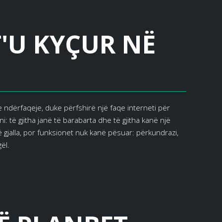
T'U KYÇUR NË
e ndërfaqeje, duke përfshirë një faqe interneti për
i: të gjitha janë të barabarta dhe të gjitha kanë një
jalla, por funksionet nuk kanë pësuar: përkundrazi,
ël.