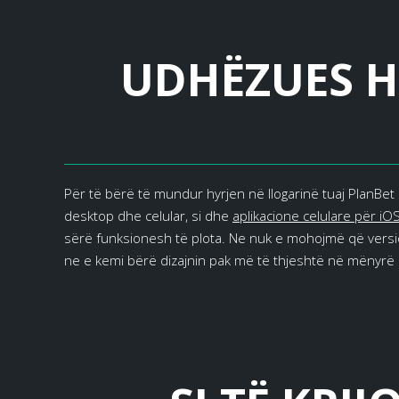
UDHËZUES HA
Për të bërë të mundur hyrjen në llogarinë tuaj PlanBet 
desktop dhe celular, si dhe
aplikacione celulare për i
sërë funksionesh të plota. Ne nuk e mohojmë që versi
ne e kemi bërë dizajnin pak më të thjeshtë në mënyrë 