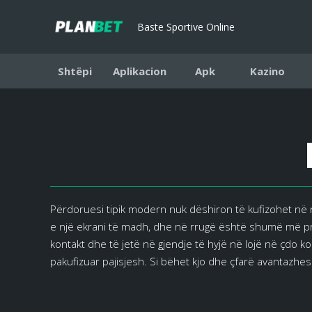
Baste Sportive Online
Shtëpi
Aplikacion
Apk
Kazino
Përdoruesi tipik modern nuk dëshiron të kufizohet në
e një ekrani të madh, dhe në rrugë është shumë më pr
kontakt dhe të jetë në gjendje të hyjë në lojë në çdo 
pakufizuar pajisjesh. Si bëhet kjo dhe çfarë avantazhesh 