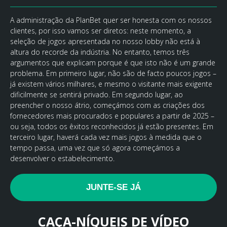
A administração da PlanBet quer ser honesta com os nossos
clientes, por isso vamos ser diretos: neste momento, a
seleção de jogos apresentada no nosso lobby não está à
altura do recorde da indústria. No entanto, temos três
argumentos que explicam porque é que isto não é um grande
problema. Em primeiro lugar, não são de facto poucos jogos –
já existem vários milhares, e mesmo o visitante mais exigente
dificilmente se sentirá privado. Em segundo lugar, ao
preencher o nosso átrio, começámos com as criações dos
fornecedores mais procurados e populares a partir de 2025 –
ou seja, todos os êxitos reconhecidos já estão presentes. Em
terceiro lugar, haverá cada vez mais jogos à medida que o
tempo passa, uma vez que só agora começámos a
desenvolver o estabelecimento.
JUNTE-SE JÁ
CAÇA-NÍQUEIS DE VÍDEO