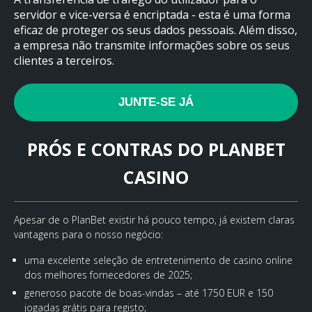
servidor e vice-versa é encriptada - esta é uma forma
eficaz de proteger os seus dados pessoais. Além disso,
a empresa não transmite informações sobre os seus
clientes a terceiros.
JUNTE-SE JÁ
PRÓS E CONTRAS DO PLANBET
CASINO
Apesar de o PlanBet existir há pouco tempo, já existem claras
vantagens para o nosso negócio:
uma excelente seleção de entretenimento de casino online
dos melhores fornecedores de 2025;
generoso pacote de boas-vindas – até 1750 EUR e 150
jogadas grátis para registo;