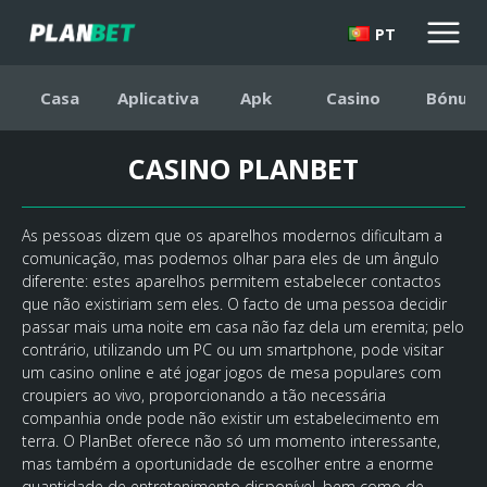
PT
Casa
Aplicativa
Apk
Casino
Bónus
CASINO PLANBET
As pessoas dizem que os aparelhos modernos dificultam a
comunicação, mas podemos olhar para eles de um ângulo
diferente: estes aparelhos permitem estabelecer contactos
que não existiriam sem eles. O facto de uma pessoa decidir
passar mais uma noite em casa não faz dela um eremita; pelo
contrário, utilizando um PC ou um smartphone, pode visitar
um casino online e até jogar jogos de mesa populares com
croupiers ao vivo, proporcionando a tão necessária
companhia onde pode não existir um estabelecimento em
terra. O PlanBet oferece não só um momento interessante,
mas também a oportunidade de escolher entre a enorme
quantidade de entretenimento disponível, bem como de