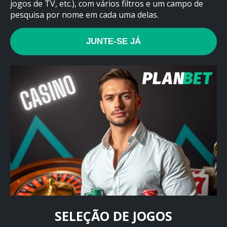
jogos de TV, etc.), com vários filtros e um campo de
pesquisa por nome em cada uma delas.
JUNTE-SE JÁ
SELEÇÃO DE JOGOS