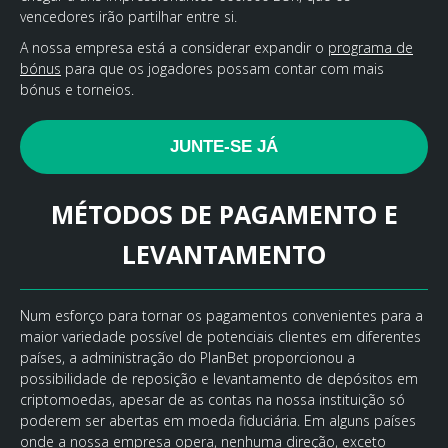
vencedores irão partilhar entre si.
A nossa empresa está a considerar expandir o
programa de
bónus
para que os jogadores possam contar com mais
bónus e torneios.
JUNTE-SE JÁ
MÉTODOS DE PAGAMENTO E
LEVANTAMENTO
Num esforço para tornar os pagamentos convenientes para a
maior variedade possível de potenciais clientes em diferentes
países, a administração do PlanBet proporcionou a
possibilidade de reposição e levantamento de depósitos em
criptomoedas, apesar de as contas na nossa instituição só
poderem ser abertas em moeda fiduciária. Em alguns países
onde a nossa empresa opera, nenhuma direção, exceto