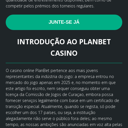
competir pelos prémios dos torneios regulares.
JUNTE-SE JÁ
INTRODUÇÃO AO PLANBET
CASINO
O casino online PlanBet pertence aos mais jovens
representantes da indústria do jogo: a empresa entrou no
mercado do jogo apenas em 2025 e, no momento em que
este artigo foi escrito, nem sequer conseguiu obter uma
licença da Comissão de Jogos de Curaçao, embora possa
fornecer serviços legalmente com base em um certificado de
transição especial. Atualmente, quando se regista, só pode
escolher um dos 17 países, ou seja, a instituição
alegadamente não serve o público fora deles; ao mesmo
tempo, as nossas ambições são anunciadas em voz alta pelas