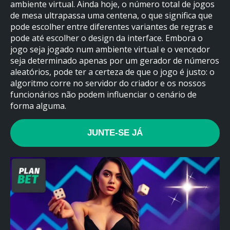
ambiente virtual. Ainda hoje, o número total de jogos
de mesa ultrapassa uma centena, o que significa que
pode escolher entre diferentes variantes de regras e
pode até escolher o design da interface. Embora o
jogo seja jogado num ambiente virtual e o vencedor
seja determinado apenas por um gerador de números
aleatórios, pode ter a certeza de que o jogo é justo: o
algoritmo corre no servidor do criador e os nossos
funcionários não podem influenciar o cenário de
forma alguma.
JUNTE-SE JÁ