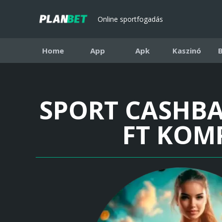
Online sportfogadás
Home
App
Apk
Kaszinó
SPORT CASHBA
FT KOM