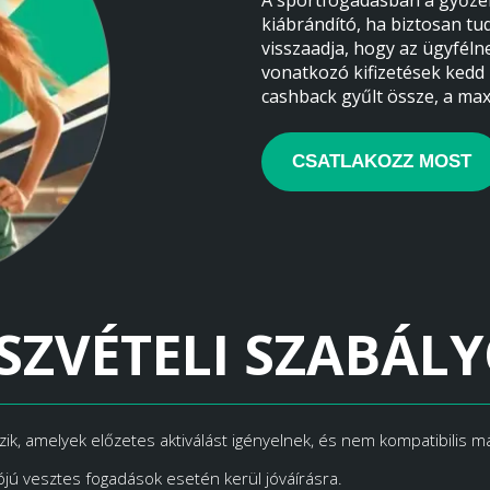
kiábrándító, ha biztosan tu
visszaadja, hogy az ügyféln
vonatkozó kifizetések kedd
cashback gyűlt össze, a maxi
CSATLAKOZZ MOST
SZVÉTELI SZABÁL
k, amelyek előzetes aktiválást igényelnek, és nem kompatibilis má
ójú vesztes fogadások esetén kerül jóváírásra.