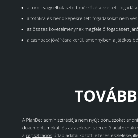
a törölt vagy elhalasztott mérkőzésekre tett fogadás
a totókra és hendikepekre tett fogadásokat nem vesz
az összes követelménynek megfelelő fogadásért járó 
a cashback jóváírásra kerül, amennyiben a játékos bó
TOVÁBBI
A
PlanBet
adminisztrációja nem nyújt bónuszokat anonim
dokumentumokat, és az azokban szereplő adatoknak me
a
regisztrációs
űrlap adatai közötti eltérés észlelése, 