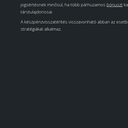
jogsértésnek minősül, ha több párhuzamos
bónuszt
ka
társtulajdonosai.
A készpénzvisszatérítés visszavonható abban az esetbe
stratégiákat alkalmaz.