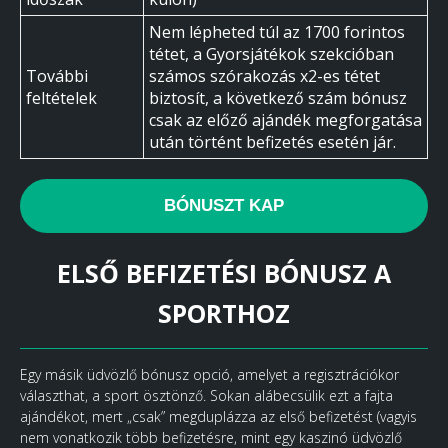
Nem lépheted túl az 1700 forintos
tétet, a Gyorsjátékok szekcióban
További
számos szórakozás x2-es tétet
feltételek
biztosít, a következő szám bónusz
csak az előző ajándék megforgatása
után történt befizetés esetén jár.
BÓNUSZT KAP
ELSŐ BEFIZETÉSI BÓNUSZ A
SPORTHOZ
Egy másik üdvözlő bónusz opció, amelyet a regisztrációkor
választhat, a sport ösztönző. Sokan alábecsülik ezt a fajta
ajándékot, mert „csak” megduplázza az első befizetést (vagyis
nem vonatkozik több befizetésre, mint egy kaszinó üdvözlő