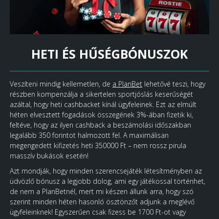
HETI ÉS HŰSÉGBÓNUSZOK
Veszíteni mindig kellemetlen, de
a PlanBet
lehetővé teszi, hogy
részben kompenzálja a sikertelen sportjóslás keserűségét
azáltal, hogy heti cashbacket kínál ügyfeleinek. Ezt az elmúlt
héten elvesztett fogadások összegének 3%-ában fizetik ki,
feltéve, hogy az ilyen cashback a beszámolási időszakban
legalább 350 forintot halmozott fel. A maximálisan
megengedett kifizetés heti 350000 Ft – nem rossz pirula
masszív bukások esetén!
Azt mondják, hogy minden szerencsejáték létesítményben az
üdvözlő bónusz a legjobb dolog, ami egy játékossal történhet,
de nem a PlanBetnél, mert mi készen állunk arra, hogy szó
szerint minden héten hasonló ösztönzőt adjunk a meglévő
ügyfeleinknek! Egyszerűen csak fizess be 1700 Ft-ot vagy