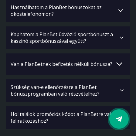
Használhatom a PlanBet bónuszokat az
okostelefonomon?
Kaphatom a PlanBet üdvözlő sportbónuszt a
kaszinó sportbónuszával együtt?
Van a PlanBetnek befizetés nélküli bónusza?
Szükség van-e ellenőrzésre a PlanBet
bónuszprogramban való részvételhez?
Hol találok promóciós kódot a PlanBetre való
feliratkozáshoz?