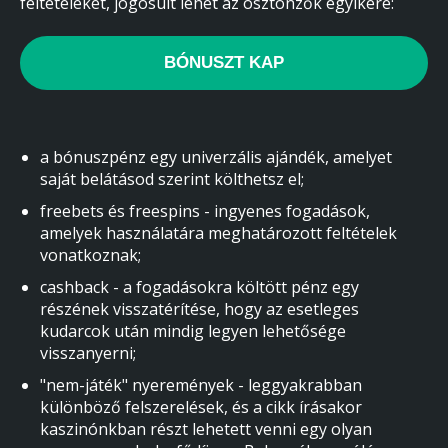
feltételeket, jogosult lehet az ösztönzők egyikére:
BÓNUSZT KAP
a bónuszpénz egy univerzális ajándék, amelyet
saját belátásod szerint költhetsz el;
freebets és freespins - ingyenes fogadások,
amelyek használatára meghatározott feltételek
vonatkoznak;
cashback - a fogadásokra költött pénz egy
részének visszatérítése, hogy az esetleges
kudarcok után mindig legyen lehetősége
visszanyerni;
"nem-játék" nyeremények - leggyakrabban
különböző felszerelések, és a cikk írásakor
kaszinónkban részt lehetett venni egy olyan