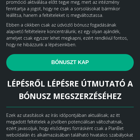
promóció aktiválása előtt tegye meg, mert az intézmény
fenntartja a jogot, hogy ne csak a sorsolásokat bármikor
leállítsa, hanem a feltételeket is megváltoztassa.
Ebben a cikkben csak az üdvözlő bónusz fogadásának
alapvető feltételeire koncentrálunk; ez egy olyan ajándék,
amelyet csak egyszer lehet megkapni, ezért rendkívül fontos,
hogy ne hibázzunk a lépéseinkben.
BÓNUSZT KAP
LÉPÉSRŐL LÉPÉSRE ÚTMUTATÓ A
BÓNUSZ MEGSZERZÉSÉHEZ
Ezek az utasítások az írás időpontjában aktuálisak; az itt
megadott feltételek a jövőben potenciálisan változhatnak,
ezért javasoljuk, hogy elsődleges forrásként csak a PlanBet
weboldalán és alkalmazásában található hivatalos szabályokat