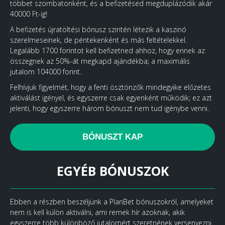
többet szombatonként, és a befizetésed megduplázódik akár
40000 Ft-ig!
A befizetés újratöltési bónusz szintén létezik a kaszinó
szerelmeseinek, de péntekenként és más feltételekkel.
Legalább 1700 forintot kell befizetned ahhoz, hogy ennek az
összegnek az 50%-át megkapd ajándékba; a maximális
jutalom 104000 forint.
Felhívjuk figyelmét, hogy a fenti ösztönzők mindegyike előzetes
aktiválást igényel, és egyszerre csak egyenként működik; ez azt
jelenti, hogy egyszerre három bónuszt nem tud igénybe venni.
BÓNUSZT KAP
EGYÉB BÓNUSZOK
Ebben a részben beszéljünk a PlanBet bónuszokról, amelyeket
nem is kell külön aktiválni, ami remek hír azoknak, akik
egyszerre több különböző jutalomért szeretnének versenyezni.