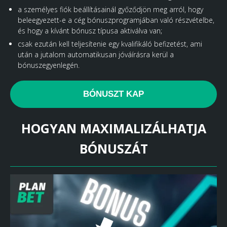
a személyes fiók beállításainál győződjön meg arról, hogy
beleegyezett-e a cég bónuszprogramjában való részvételbe,
és hogy a kívánt bónusz típusa aktiválva van;
csak ezután kell teljesítenie egy kvalifikáló befizetést, ami
után a jutalom automatikusan jóváírásra kerül a
bónuszegyenlegén.
BÓNUSZT KAP
HOGYAN MAXIMALIZÁLHATJA
BÓNUSZÁT