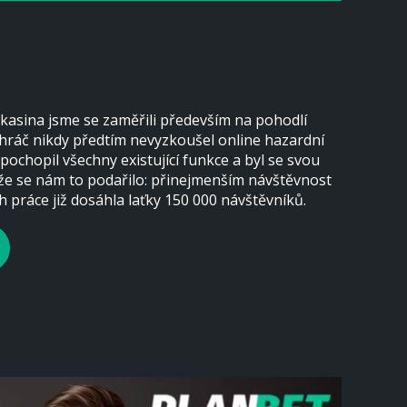
 kasina jsme se zaměřili především na pohodlí
 hráč nikdy předtím nevyzkoušel online hazardní
 pochopil všechny existující funkce a byl se svou
že se nám to podařilo: přinejmenším návštěvnost
h práce již dosáhla laťky 150 000 návštěvníků.