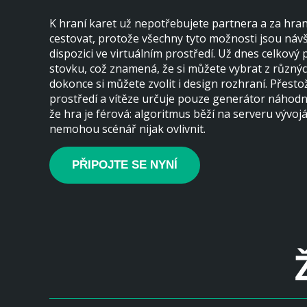
K hraní karet už nepotřebujete partnera a za hra
cestovat, protože všechny tyto možnosti jsou náv
dispozici ve virtuálním prostředí. Už dnes celkový
stovku, což znamená, že si můžete vybrat z různých
dokonce si můžete zvolit i design rozhraní. Přesto
prostředí a vítěze určuje pouze generátor náhodných
že hra je férová: algoritmus běží na serveru vývoj
nemohou scénář nijak ovlivnit.
PŘIPOJTE SE NYNÍ