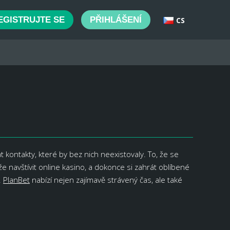
EGISTRUJTE SE
PŘIHLÁŠENÍ
CS
t kontakty, které by bez nich neexistovaly. To, že se
 navštívit online kasino, a dokonce si zahrát oblíbené
.
PlanBet
nabízí nejen zajímavě strávený čas, ale také