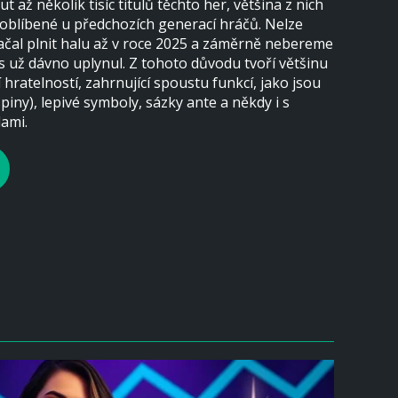
až několik tisíc titulů těchto her, většina z nich
 oblíbené u předchozích generací hráčů. Nelze
začal plnit halu až v roce 2025 a záměrně nebereme
as už dávno uplynul. Z tohoto důvodu tvoří většinu
hratelností, zahrnující spoustu funkcí, jako jsou
iny), lepivé symboly, sázky ante a někdy i s
dami.