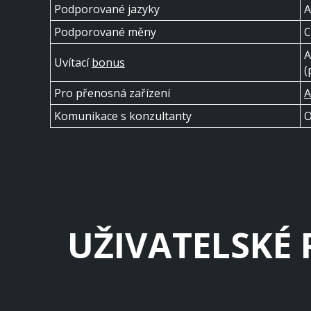
Podporované jazyky
A
Podporované měny
C
A
Uvítací
bonus
(
Pro přenosná zařízení
A
Komunikace s konzultanty
O
UŽIVATELSKÉ