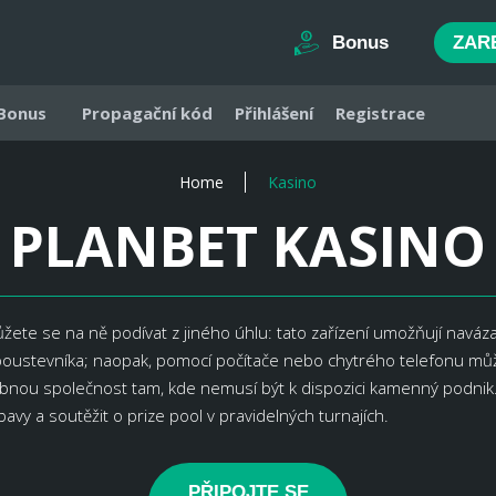
Bonus
ZAR
Bonus
Propagační kód
Přihlášení
Registrace
Home
Kasino
PLANBET KASINO
můžete se na ně podívat z jiného úhlu: tato zařízení umožňují naváza
 poustevníka; naopak, pomocí počítače nebo chytrého telefonu může
třebnou společnost tam, kde nemusí být k dispozici kamenný podnik
y a soutěžit o prize pool v pravidelných turnajích.
PŘIPOJTE SE