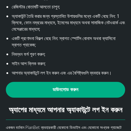
রেজিস্টার বোতামটি আলতো চাপুন;
অ্যাকাউন্ট তৈরি করার জন্য প্রস্তাবিত উপায়গুলির মধ্যে একটি বেছে নিন: 1
ক্লিকে, ফোন নম্বরের মাধ্যমে, ইমেলের মাধ্যমে অথবা সামাজিক নেটওয়ার্ক এবং
মেসেঞ্জারের মাধ্যমে;
একটি প্রণোদনা বিকল্প বেছে নিন: স্বাগত স্পোর্টস বোনাস অথবা ক্যাসিনো
স্বাগত প্যাকেজ;
নিবন্ধন ফর্ম পূরণ করুন;
সাইন আপ ক্লিক করুন;
আপনার অ্যাকাউন্টে লগ ইন করুন এবং এর বৈশিষ্ট্যগুলি ব্যবহার করুন।
ডাউনলোড করুন
অ্যাপের মাধ্যমে আপনার অ্যাকাউন্টে লগ ইন করুন
একজন বর্তমান PlanBet ব্যবহারকারী যেকোনো ডিভাইস এবং যেকোনো সংখ্যক গ্যাজেটে