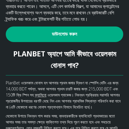
পরিচালিত। আপনি এই সাইটটি আপনার হাতের কাছে থাকা যেকোনো ব্রাউজারে
ব্যবহার করতে পারেন। আসলে, এটি বেশ কার্যকরী বিকল্প, যা আমাদের ক্লায়েন্টদের
একটি উল্লেখযোগ্য অংশ ব্যবহার করে, তবে মনে রাখবেন যে ব্রাউজারটি বেশি
ট্র্যাফিক খরচ করে এবং ইন্টারফেসটি ধীর গতিতে লোড হয়।
ডাউনলোড করুন
PLANBET অ্যাপে আমি কীভাবে ওয়েলকাম
বোনাস পাব?
PlanBet ওয়েলকাম বোনাস হল আপনার প্রথম জমার দ্বিগুণ যা স্পোর্টস বেটিং এর জন্য
14,000 BDT পর্যন্ত, অথবা আপনার প্রথম চারটি জমার জন্য 215,000 BDT এবং
150টি ফ্রি স্পিন সহ
ক্যাসিনো
ওয়েলকাম প্যাকেজ। নিবন্ধন প্রক্রিয়ায় সরাসরি আপনার
প্রয়োজনীয় উপহারের ধরণটি বেছে নিন এবং আপনার প্রাথমিক সিদ্ধান্ত পরিবর্তন করা যাবে
না (এটি যেকোনো ধরণের বোনাস প্রত্যাখ্যান হিসাবে বিবেচিত হবে)।
যেকোনো উপায়ে নিবন্ধন পাস করার সময়, ব্যবহারকারীকে ক্যাবিনেটে প্রথমবারের মতো
আসার সময় তার সমস্ত ক্ষেত্র ব্যক্তিগত তথ্য দিয়ে পূরণ করতে হবে এবং সবচেয়ে
গুরুত্বপূর্ণভাবে, ফোন নম্বরটি নিশ্চিত করতে হবে। এর পরে নিশ্চিত করতে হবে যে আপনি