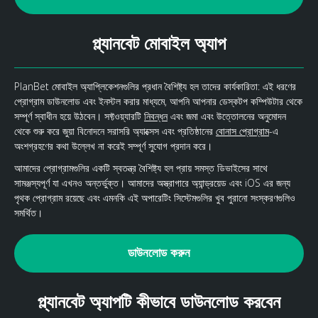
প্ল্যানবেট মোবাইল অ্যাপ
PlanBet মোবাইল অ্যাপ্লিকেশনগুলির প্রধান বৈশিষ্ট্য হল তাদের কার্যকারিতা: এই ধরণের
প্রোগ্রাম ডাউনলোড এবং ইনস্টল করার মাধ্যমে, আপনি আপনার ডেস্কটপ কম্পিউটার থেকে
সম্পূর্ণ স্বাধীন হয়ে উঠবেন। সফ্টওয়্যারটি
নিবন্ধন
এবং জমা এবং উত্তোলনের অনুমোদন
থেকে শুরু করে জুয়া বিনোদনে সরাসরি অ্যাক্সেস এবং প্রতিষ্ঠানের
বোনাস প্রোগ্রাম
-এ
অংশগ্রহণের কথা উল্লেখ না করেই সম্পূর্ণ সুযোগ প্রদান করে।
আমাদের প্রোগ্রামগুলির একটি স্বতন্ত্র বৈশিষ্ট্য হল প্রায় সমস্ত ডিভাইসের সাথে
সামঞ্জস্যপূর্ণ যা এখনও অন্তর্ভুক্ত। আমাদের অস্ত্রাগারে অ্যান্ড্রয়েড এবং iOS এর জন্য
পৃথক প্রোগ্রাম রয়েছে এবং এমনকি এই অপারেটিং সিস্টেমগুলির খুব পুরানো সংস্করণগুলিও
সমর্থিত।
ডাউনলোড করুন
প্ল্যানবেট অ্যাপটি কীভাবে ডাউনলোড করবেন