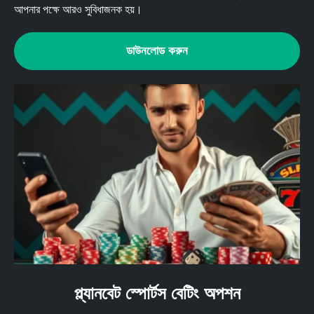
আপনার পক্ষে আরও সুবিধাজনক হয়।
ডাউনলোড করুন
প্ল্যানবেট স্পোর্টস বেটিং অপশন