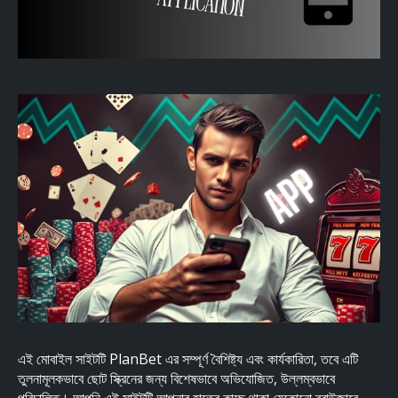
এই মোবাইল সাইটটি PlanBet এর সম্পূর্ণ বৈশিষ্ট্য এবং কার্যকারিতা, তবে এটি
তুলনামূলকভাবে ছোট স্ক্রিনের জন্য বিশেষভাবে অভিযোজিত, উল্লম্বভাবে