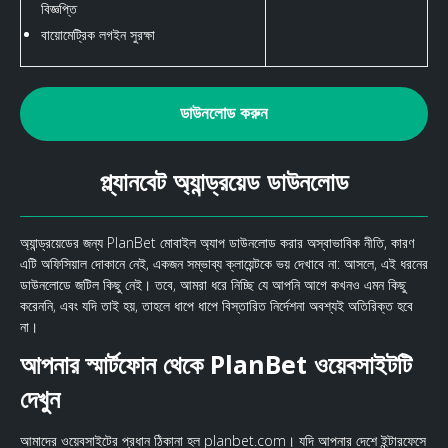
বিজ্ঞপ্তি
বায়োমেট্রিক লগইন সুরক্ষা
ডাউনলোড করুন
প্ল্যানবেট অ্যান্ড্রয়েড ডাউনলোড
অ্যান্ড্রয়েডের জন্য PlanBet মোবাইল অ্যাপ ডাউনলোড করার অস্বাভাবিক নীতি, কারণ
এটি অফিসিয়াল দোকানে নেই, একজন সম্ভাব্য ক্লায়েন্টকে ভয় দেখাবে না: আসলে, এই ধরনের
ডাউনলোডে জটিল কিছু নেই। তবে, আমরা ধরে নিচ্ছি যে আপনি আগে কখনও এমন কিছু
করেননি, এবং যদি তাই হয়, তাহলে ধাপে ধাপে বিস্তারিত নির্দেশনা অবশ্যই অতিরিক্ত হবে
না।
আপনার স্মার্টফোন থেকে PlanBet ওয়েবসাইটটি
দেখুন
আমাদের ওয়েবসাইটের প্রধান ঠিকানা হল planbet.com। যদি আপনার দেশে ইন্টারফেসে