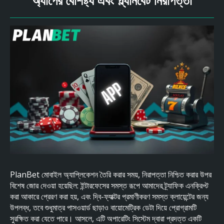
অ্যাপের বৈশিষ্ট্য এবং প্ল্যানবেট নিরাপত্তা
PlanBet মোবাইল অ্যাপ্লিকেশন তৈরি করার সময়, নিরাপত্তা নিশ্চিত করার উপর
বিশেষ জোর দেওয়া হয়েছিল: ইন্টারফেসের সমস্ত রূপে আমাদের ট্র্যাফিক এনক্রিপ্ট
করা আকারে প্রেরণ করা হয়, এবং দ্বি-ফ্যাক্টর প্রমাণীকরণ সমস্ত ক্লায়েন্টের জন্য
উপলব্ধ, তবে শুধুমাত্র পাসওয়ার্ড ছাড়াও বায়োমেট্রিক ডেটা দিয়ে প্রোগ্রামটি
সুরক্ষিত করা যেতে পারে। আসলে, এটি অপারেটিং সিস্টেম দ্বারা প্রদত্ত একটি