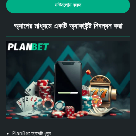
ডাউনলোড করুন
অ্যাপের মাধ্যমে একটি অ্যাকাউন্ট নিবন্ধন করা
PlanBet অ্যাপটি খুলুন;