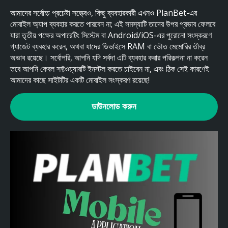
আমাদের সর্বোচ্চ প্রচেষ্টা সত্ত্বেও, কিছু ব্যবহারকারী এখনও PlanBet-এর
মোবাইল অ্যাপ ব্যবহার করতে পারবেন না; এই সমস্যাটি তাদের উপর প্রভাব ফেলবে
যারা তৃতীয় পক্ষের অপারেটিং সিস্টেম বা Android/iOS-এর পুরোনো সংস্করণে
গ্যাজেট ব্যবহার করেন, অথবা যাদের ডিভাইসে RAM বা ভৌত মেমোরির তীব্র
অভাব রয়েছে। সর্বোপরি, আপনি যদি সর্বদা এটি ব্যবহার করার পরিকল্পনা না করেন
তবে আপনি কেবল সফ্টওয়্যারটি ইনস্টল করতে চাইবেন না, এবং ঠিক সেই কারণেই
আমাদের কাছে সাইটটির একটি মোবাইল সংস্করণ রয়েছে!
ডাউনলোড করুন