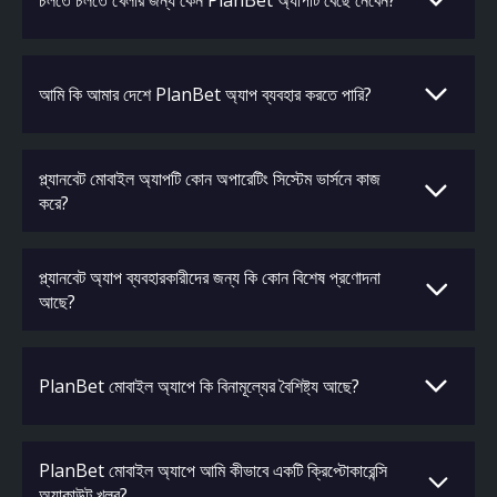
চলতে চলতে খেলার জন্য কেন PlanBet অ্যাপটি বেছে নেবেন?
আমি কি আমার দেশে PlanBet অ্যাপ ব্যবহার করতে পারি?
প্ল্যানবেট মোবাইল অ্যাপটি কোন অপারেটিং সিস্টেম ভার্সনে কাজ
করে?
প্ল্যানবেট অ্যাপ ব্যবহারকারীদের জন্য কি কোন বিশেষ প্রণোদনা
আছে?
PlanBet মোবাইল অ্যাপে কি বিনামূল্যের বৈশিষ্ট্য আছে?
PlanBet মোবাইল অ্যাপে আমি কীভাবে একটি ক্রিপ্টোকারেন্সি
অ্যাকাউন্ট খুলব?